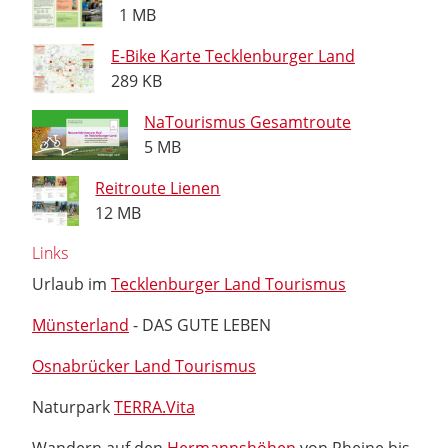
1 MB
E-Bike Karte Tecklenburger Land
289 KB
NaTourismus Gesamtroute
5 MB
Reitroute Lienen
12 MB
Links
Urlaub im
Tecklenburger Land Tourismus
Münsterland
- DAS GUTE LEBEN
Osnabrücker Land Tourismus
Naturpark
TERRA.Vita
Wandern auf den
Hermannshöhen
von Rheine bis