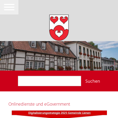
Suchen
Onlinedienste und eGovernment