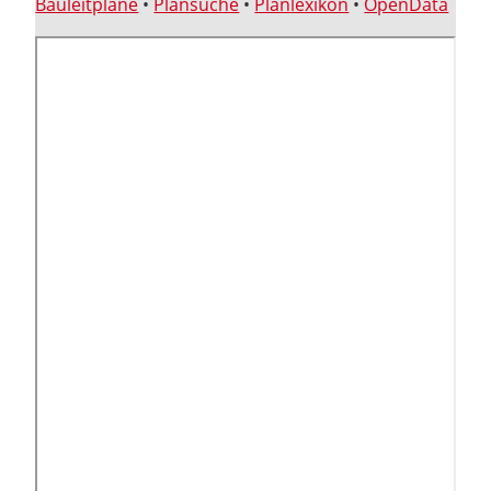
Bauleitpläne
•
Plansuche
•
Planlexikon
•
OpenData