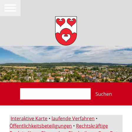
Suchen
Interaktive Karte
•
laufende Verfahren
•
Öffentlichkeitsbeteiligungen
•
Rechtskräftige