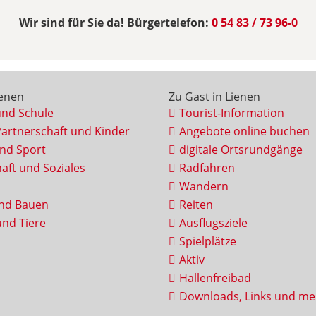
Wir sind für Sie da! Bürgertelefon:
0 54 83 / 73 96-0
ienen
Zu Gast in Lienen
und Schule
Tourist-Information
Partnerschaft und Kinder
Angebote online buchen
und Sport
digitale Ortsrundgänge
aft und Soziales
Radfahren
Wandern
nd Bauen
Reiten
nd Tiere
Ausflugsziele
Spielplätze
Aktiv
Hallenfreibad
Downloads, Links und me